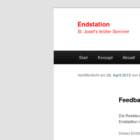
Endstation
St. Josef's letzter Sommer
Hauptmenü
Zum Inhalt wechseln
Zum sekundären Inhalt wechseln
Start
Konzept
Aktuell
Veröffentlicht am
20. April 2012
von
Feedba
Die Reakteu
Endstattion in
Dieser Eintr