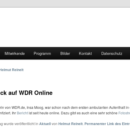
Mitwirkende
Programm
Bilder
Kontakt
Datenschutz
Helmut Reinelt
ck auf WDR Online
rin von WDR.de, Insa Moog, war schon nach dem ersten ambulanten Aufenthalt in 
fiziert. Ihr
Bericht
ist seit heute online. Dazu gibt es auch eine sehr schöne
Fotostr
ag wurde veröffentlicht in
Aktuell
von
Helmut Reinelt
.
Permanenter Link des Eint