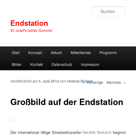
Such
Endstation
St. Josef's letzter Sommer
Hauptmenü
Start
Konzept
Aktuell
Mitwirkende
Programm
Zum Inhalt wechseln
Zum sekundären Inhalt wechseln
Bilder
Kontakt
Datenschutz
Impressum
Veröffentlicht am
5. Juni 2012
von
Helmut Reinelt
Artikelnavigation
←
Vorherige
Nächste
→
Großbild auf der Endstation
Der international tätige Streetartkünstler
Hendrik Beikirch
beginnt